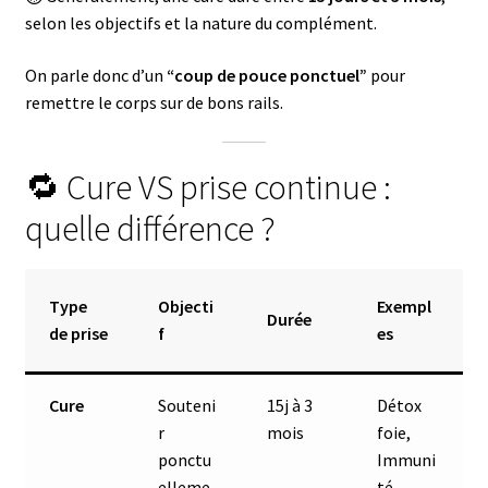
selon les objectifs et la nature du complément.
On parle donc d’un
“coup de pouce ponctuel”
pour
remettre le corps sur de bons rails.
🔁 Cure VS prise continue :
quelle différence ?
Type
Objecti
Exempl
Durée
de prise
f
es
Cure
Souteni
15j à 3
Détox
r
mois
foie,
ponctu
Immuni
elleme
té,