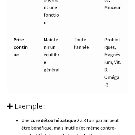
nt une
Minceur
fonctio
n
Prise
Mainte
Toute
Probiot
contin
nir un
l’année
iques,
ue
équilibr
Magnés
e
ium, Vit.
général
D,
Oméga
-3
➕ Exemple :
Une
cure détox hépatique
2 à 3 fois par an peut
être bénéfique, mais inutile (et même contre-