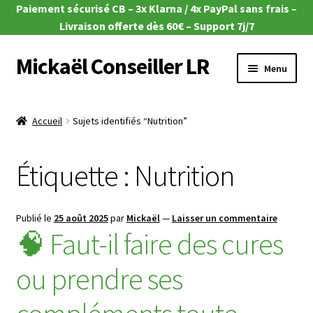
Paiement sécurisé CB – 3x Klarna / 4x PayPal sans frais –
Livraison offerte dès 60€ – Support 7j/7
Mickaël Conseiller LR
Aller
Aller
Menu
à
au
la
contenu
Ouvrir
🎁 Offres du moment
navigation
le
Accueil
Sujets identifiés “Nutrition”
menu
Ouvrir
🌿Aloe Vera
enfant
le
Étiquette :
Nutrition
menu
Ouvrir
🧴Zeitgard
enfant
le
menu
Ouvrir
💄Make-up
Publié le
25 août 2025
par
Mickaël
—
Laisser un commentaire
enfant
le
🧠 Faut-il faire des cures
menu
Ouvrir
🦠MicroSilver
enfant
le
ou prendre ses
menu
Ouvrir
🍎 Santé & Nutrition
enfant
le