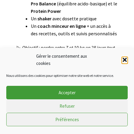
Pro Balance
(équilibre acido-basique) et le
Protein Power
Un
shaker
avec dosette pratique
Un
coach minceur en ligne
+ un accès à
des recettes, outils et suivis personnalisés
📉
Objectif : perdre entre 7 et 10 kg en 28 jours tout
en se sentant bien !
Gérer le consentement aux
cookies
Nous utilisons des cookies pour optimiser notre site web et notre service.
4. Hydratez-vous suffisamment
Accepter
L’eau est votre meilleure alliée pendant une cure :
Refuser
Elle soutient la
détox naturelle de l’organisme
Elle aide à gérer la
sensation de faim
Préférences
0
Elle favorise l’
élimination des déchets
métaboliques