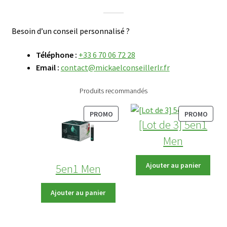
Besoin d’un conseil personnalisé ?
Téléphone :
+33 6 70 06 72 28
Email :
contact@mickaelconseillerlr.fr
Produits recommandés
PRODUIT
PROD
PROMO
PROMO
[Lot de 3] 5en1
EN
EN
PROMOTION
PROM
Men
Prix
Ajouter au panier
5en1 Men
disponible
après
Prix
Ajouter au panier
saisie
disponible
du
après
prénom
saisie