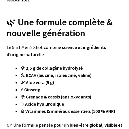
🌿
Une formule complète &
nouvelle génération
Le 5in1 Men’s Shot combine
science et ingrédients
d’origine naturelle
:
💎
2,5 g de collagène hydrolysé
💪
BCAA (leucine, isoleucine, valine)
🌿
Aloe vera (5 g)
⚡
Ginseng
🍇
Grenade & cassis (antioxydants)
✨
Acide hyaluronique
⚙️
Vitamines & minéraux essentiels (100 % VNR)
👉 Une formule pensée pour un
bien-être global, visible et