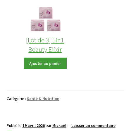
[Lot de 3] 5in1
Beauty Elixir
Prix
Ajouter au panier
disponible
après
saisie
du
prénom
Catégorie :
Santé & Nutrition
Publié le
19 avril 2026
par
Mickaël
—
Laisser un commentaire