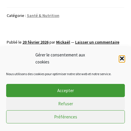
du
prénom
Catégorie :
Santé & Nutrition
Publié le
20 février 2026
par
Mickaël
—
Laisser un commentaire
🌱 Le soja augmente-t-il
Gérer le consentement aux
cookies
les œstrogènes ? Vérité,
Nous utilisons des cookies pour optimiser notre site web et notre service.
idées reçues et rôle de la
Accepter
lécithine de soja
Refuser
Préférences
0
De nombreuses personnes se posent aujourd’hui la