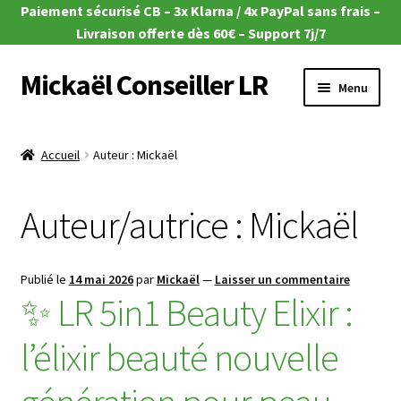
Paiement sécurisé CB – 3x Klarna / 4x PayPal sans frais –
Livraison offerte dès 60€ – Support 7j/7
Mickaël Conseiller LR
Aller
Aller
Menu
à
au
la
contenu
Ouvrir
🎁 Offres du moment
navigation
le
Accueil
Auteur : Mickaël
menu
Ouvrir
🌿Aloe Vera
enfant
le
Auteur/autrice :
Mickaël
menu
Ouvrir
🧴Zeitgard
enfant
le
menu
Ouvrir
💄Make-up
Publié le
14 mai 2026
par
Mickaël
—
Laisser un commentaire
enfant
le
✨ LR 5in1 Beauty Elixir :
menu
Ouvrir
🦠MicroSilver
enfant
le
l’élixir beauté nouvelle
menu
Ouvrir
🍎 Santé & Nutrition
enfant
le