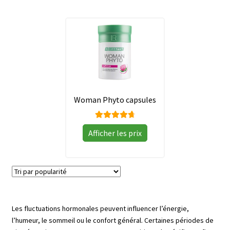
menu
🌿 Bien-être intérieur & Digestion
enfant
⚡Énergie, Concentration & Performance
🌸 Équilibre hormonal
Ouvrir
⚖️ Gestion du poids
Woman Phyto capsules
le
menu
✨ Nutricosmétique (5en1)
enfant
Note
Afficher les prix
4.85
sur
🦴 Os, Articulations & Muscles
5
❤️ Cœur & Circulation
🌿 Santé du foie
Les fluctuations hormonales peuvent influencer l’énergie,
l’humeur, le sommeil ou le confort général. Certaines périodes de
🛡️ Système immunitaire & Équilibre