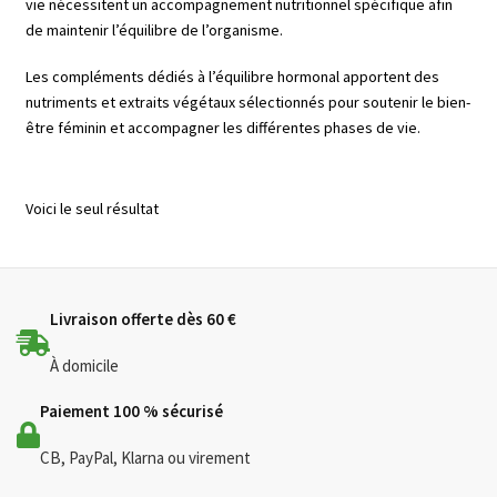
vie nécessitent un accompagnement nutritionnel spécifique afin
de maintenir l’équilibre de l’organisme.
Ouvrir
🌸Parfums
le
Les compléments dédiés à l’équilibre hormonal apportent des
menu
nutriments et extraits végétaux sélectionnés pour soutenir le bien-
👜 Accessoires
enfant
être féminin et accompagner les différentes phases de vie.
Blog
Voici le seul résultat
Shop LR Officiel
Devenir Partenaire LR
Livraison offerte dès 60 €
FAQ
À domicile
Paiement 100 % sécurisé
CB, PayPal, Klarna ou virement