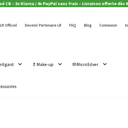
é CB – 3x Klarna / 4x PayPal sans frais – Livraison offerte dès 6
LR Officiel
Devenir Partenaire LR
FAQ
Blog
Connexion
I
eitgard
💄Make-up
🦠MicroSilver
cessoires