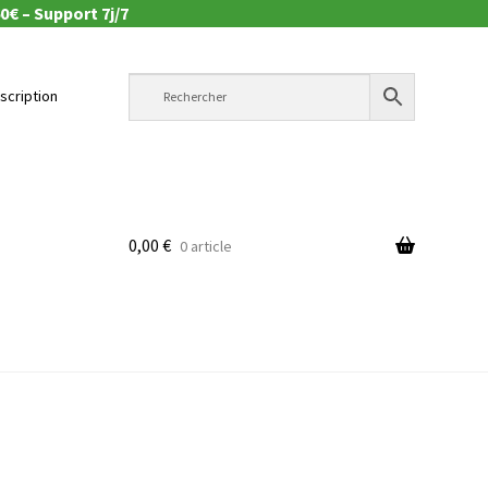
0€ – Support 7j/7
nscription
0,00
€
0 article