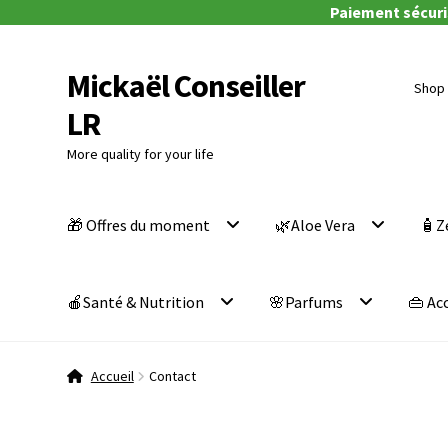
Paiement sécuris
Mickaël Conseiller
Aller
Aller
Shop 
à
au
LR
la
contenu
navigation
More quality for your life
🎁 Offres du moment
🌿Aloe Vera
🧴Z
🍎Santé & Nutrition
🌸Parfums
👜 Ac
Accueil
Contact