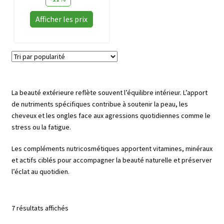
sur
Afficher les prix
la
page
Ce
du
produit
produit
a
plusieurs
La beauté extérieure reflète souvent l’équilibre intérieur. L’apport
variations.
de nutriments spécifiques contribue à soutenir la peau, les
Les
cheveux et les ongles face aux agressions quotidiennes comme le
options
stress ou la fatigue.
peuvent
être
Les compléments nutricosmétiques apportent vitamines, minéraux
choisies
et actifs ciblés pour accompagner la beauté naturelle et préserver
sur
l’éclat au quotidien.
la
page
du
Trié
7 résultats affichés
produit
par