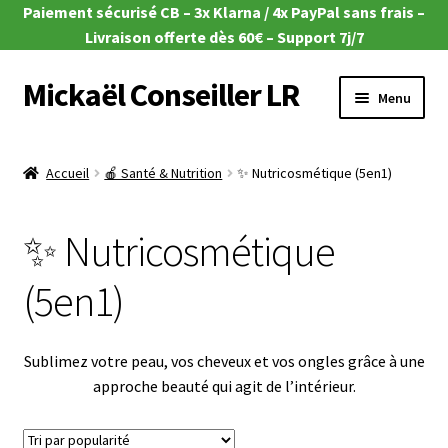
Paiement sécurisé CB – 3x Klarna / 4x PayPal sans frais –
Livraison offerte dès 60€ – Support 7j/7
Mickaël Conseiller LR
Aller
Aller
Menu
à
au
la
contenu
Ouvrir
🎁 Offres du moment
navigation
le
Accueil
🍎 Santé & Nutrition
✨ Nutricosmétique (5en1)
menu
Ouvrir
🌿Aloe Vera
enfant
le
✨ Nutricosmétique
menu
Ouvrir
🧴Zeitgard
enfant
le
(5en1)
menu
Ouvrir
💄Make-up
enfant
le
menu
Ouvrir
🦠MicroSilver
Sublimez votre peau, vos cheveux et vos ongles grâce à une
enfant
le
approche beauté qui agit de l’intérieur.
menu
Ouvrir
🍎 Santé & Nutrition
enfant
le