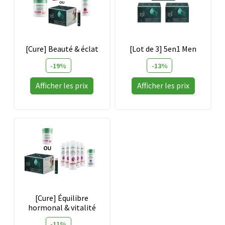
[Cure] Beauté & éclat
[Lot de 3] 5en1 Men
-19%
-13%
Afficher les prix
Afficher les prix
Ce
produit
a
plusieurs
variations.
Les
options
peuvent
[Cure] Équilibre
hormonal & vitalité
être
choisies
-11%