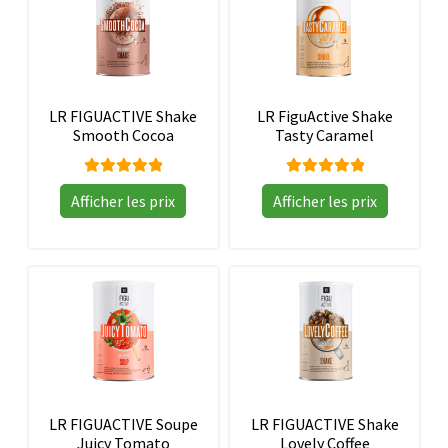
LR FIGUACTIVE Shake
LR FiguActive Shake
Smooth Cocoa
Tasty Caramel
Note
Note
Afficher les prix
Afficher les prix
5.00
sur
5.00
sur
5
5
LR FIGUACTIVE Soupe
LR FIGUACTIVE Shake
Juicy Tomato
Lovely Coffee