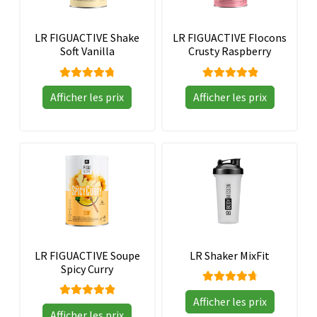
✨ Nutricosmétique (5en1)
LR FIGUACTIVE Shake
LR FIGUACTIVE Flocons
Soft Vanilla
Crusty Raspberry
🦴 Os, Articulations & Muscles
Note
Note
Afficher les prix
Afficher les prix
4.87
sur
5.00
sur
❤️ Cœur & Circulation
5
5
🌿 Santé du foie
🛡️ Système immunitaire & Équilibre
Ouvrir
🌸Parfums
le
menu
LR FIGUACTIVE Soupe
LR Shaker MixFit
👜 Accessoires
enfant
Spicy Curry
Note
Blog
Afficher les prix
Note
4.83
sur
Afficher les prix