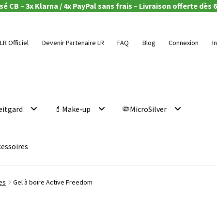
é CB – 3x Klarna / 4x PayPal sans frais – Livraison offerte dès 6
LR Officiel
Devenir Partenaire LR
FAQ
Blog
Connexion
I
eitgard
💄Make-up
🦠MicroSilver
cessoires
es
Gel à boire Active Freedom