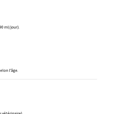
 90 ml/jour).
.
elon l’âge.
n vétérinaire).