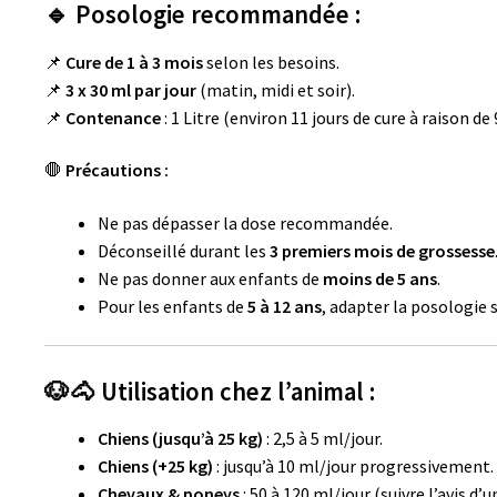
🔹 Posologie recommandée :
📌
Cure de 1 à 3 mois
selon les besoins.
📌
3 x 30 ml par jour
(matin, midi et soir).
📌
Contenance
: 1 Litre (environ 11 jours de cure à raison de
🛑
Précautions :
Ne pas dépasser la dose recommandée.
Déconseillé durant les
3 premiers mois de grossesse
Ne pas donner aux enfants de
moins de 5 ans
.
Pour les enfants de
5 à 12 ans
, adapter la posologie s
🐶🐴 Utilisation chez l’animal :
Chiens (jusqu’à 25 kg)
: 2,5 à 5 ml/jour.
Chiens (+25 kg)
: jusqu’à 10 ml/jour progressivement.
Chevaux & poneys
: 50 à 120 ml/jour (suivre l’avis d’u