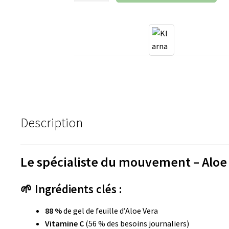
Gel
à
boire
Active
Freedom
Description
Le spécialiste du mouvement – Aloe
🌱 Ingrédients clés :
88 %
de gel de feuille d’Aloe Vera
Vitamine C
(56 % des besoins journaliers)