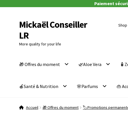
Paiement sécuris
Mickaël Conseiller
Aller
Aller
Shop 
à
au
LR
la
contenu
navigation
More quality for your life
🎁 Offres du moment
🌿Aloe Vera
🧴Z
🍎Santé & Nutrition
🌸Parfums
👜 Ac
Accueil
🎁 Offres du moment
🏷️Promotions permanent