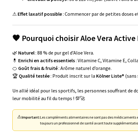
⚠
Effet laxatif possible
: Commencer par de petites doses 
🧡 Pourquoi choisir Aloe Vera Activ
🌿
Naturel
: 88 % de pur gel d’Aloe Vera.
💊
Enrichi en actifs essentiels
: Vitamine C, Vitamine E, Col
🍊
Goût frais & fruité
: Arôme naturel d’orange.
🏆
Qualité testée
: Produit inscrit sur la
Kölner Liste®
(sans 
Un allié idéal pour les sportifs, les personnes souffrant de d
leur mobilité au fil du temps ! 💯🚀
⚠️
Important:
Les compléments alimentaires ne sont pas des médicaments et
toujours un professionnel de santé avant toute supplémentatio