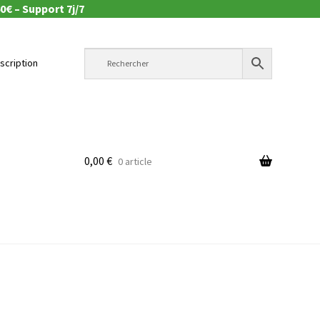
0€ – Support 7j/7
nscription
0,00
€
0 article