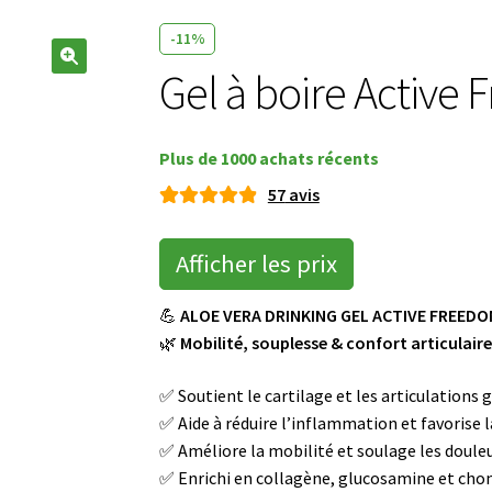
-11%
Gel à boire Active
🔍
Plus de 1000 achats récents
57
avis
Noté
57
4.93
sur 5
Afficher les prix
basé sur
notatio
💪
ALOE VERA DRINKING GEL ACTIVE FREEDO
ns
🌿
Mobilité, souplesse & confort articulair
client
✅ Soutient le cartilage et les articulations 
✅ Aide à réduire l’inflammation et favorise 
✅ Améliore la mobilité et soulage les douleu
✅ Enrichi en collagène, glucosamine et cho