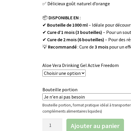
✅ Délicieux goût naturel d’orange
📦
DISPONIBLE EN :
✔
Bouteille de 1000 ml
– Idéale pour découvri
✔
Cure d’1 mois (3 bouteilles)
– Pour un sout
✔
Cure de 2 mois (6 bouteilles)
– Pour des ré
💡
Recommandé
: Cure de
3 mois
pour un eff
Aloe Vera Drinking Gel Active Freedom
Bouteille portion
Bouteille portion, format pratique idéal à transport
compléments alimentaires liquides)
quantité
Ajouter au panier
de