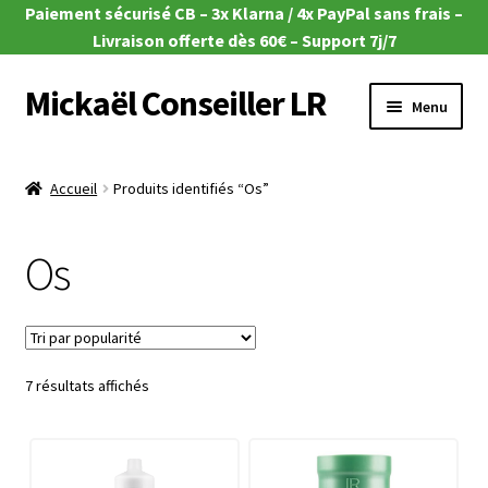
Paiement sécurisé CB – 3x Klarna / 4x PayPal sans frais –
Livraison offerte dès 60€ – Support 7j/7
Mickaël Conseiller LR
Aller
Aller
Menu
à
au
la
contenu
Ouvrir
🎁 Offres du moment
navigation
le
Accueil
Produits identifiés “Os”
menu
Ouvrir
🌿Aloe Vera
enfant
le
Os
menu
Ouvrir
🧴Zeitgard
enfant
le
menu
Ouvrir
💄Make-up
enfant
le
menu
Ouvrir
Trié
7 résultats affichés
🦠MicroSilver
enfant
par
le
popularité
menu
Ouvrir
🍎 Santé & Nutrition
enfant
le