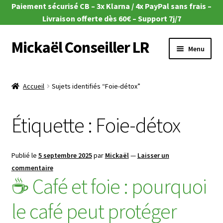
Paiement sécurisé CB – 3x Klarna / 4x PayPal sans frais –
Livraison offerte dès 60€ – Support 7j/7
Mickaël Conseiller LR
Aller
Aller
Menu
à
au
la
contenu
Ouvrir
🎁 Offres du moment
navigation
le
Accueil
Sujets identifiés “Foie-détox”
menu
Ouvrir
🌿Aloe Vera
enfant
le
Étiquette :
Foie-détox
menu
Ouvrir
🧴Zeitgard
enfant
le
menu
Ouvrir
💄Make-up
Publié le
5 septembre 2025
par
Mickaël
—
Laisser un
enfant
le
commentaire
menu
Ouvrir
🦠MicroSilver
☕ Café et foie : pourquoi
enfant
le
menu
Ouvrir
le café peut protéger
🍎 Santé & Nutrition
enfant
le