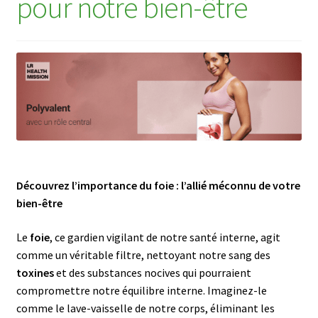
pour notre bien-être
e
m
n
d
u
f
o
i
e
–
L
i
Découvrez l’importance du foie : l’allié méconnu de votre
v
bien-être
e
r
Le
foie
, ce gardien vigilant de notre santé interne, agit
S
comme un véritable filtre, nettoyant notre sang des
u
toxines
et des substances nocives qui pourraient
p
compromettre notre équilibre interne. Imaginez-le
p
comme le lave-vaisselle de notre corps, éliminant les