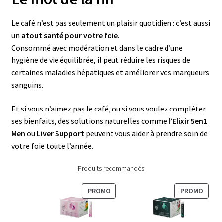
Le café n’est pas seulement un plaisir quotidien : c’est aussi
un
atout santé pour votre foie
.
Consommé avec modération et dans le cadre d’une
hygiène de vie équilibrée, il peut réduire les risques de
certaines maladies hépatiques et améliorer vos marqueurs
sanguins.
Et si vous n’aimez pas le café, ou si vous voulez compléter
ses bienfaits, des solutions naturelles comme
l’Elixir 5en1
Men
ou
Liver Support
peuvent vous aider à prendre soin de
votre foie toute l’année.
Produits recommandés
PRODUIT
PROD
PROMO
PROMO
EN
EN
PROMOTION
PROM