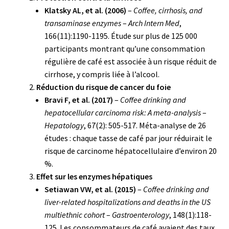
Klatsky AL, et al. (2006)
–
Coffee, cirrhosis, and
transaminase enzymes
–
Arch Intern Med
,
166(11):1190-1195. Étude sur plus de 125 000
participants montrant qu’une consommation
régulière de café est associée à un risque réduit de
cirrhose, y compris liée à l’alcool.
Réduction du risque de cancer du foie
Bravi F, et al. (2017)
–
Coffee drinking and
hepatocellular carcinoma risk: A meta-analysis
–
Hepatology
, 67(2): 505-517. Méta-analyse de 26
études : chaque tasse de café par jour réduirait le
risque de carcinome hépatocellulaire d’environ 20
%.
Effet sur les enzymes hépatiques
Setiawan VW, et al. (2015)
–
Coffee drinking and
liver-related hospitalizations and deaths in the US
multiethnic cohort
–
Gastroenterology
, 148(1):118-
125. Les consommateurs de café avaient des taux