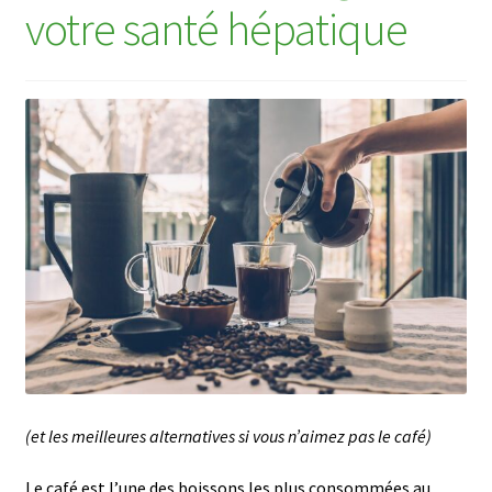
menu
votre santé hépatique
Ouvrir
🌸Parfums
enfant
le
menu
👜 Accessoires
enfant
Blog
Shop LR Officiel
Devenir Partenaire LR
FAQ
(et les meilleures alternatives si vous n’aimez pas le café)
Le café est l’une des boissons les plus consommées au