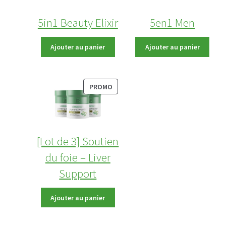
5in1 Beauty Elixir
5en1 Men
Prix
Prix
Ajouter au panier
Ajouter au panier
disponible
disponible
après
après
saisie
saisie
PRODUIT
du
du
PROMO
EN
prénom
prénom
PROMOTION
[Lot de 3] Soutien
du foie – Liver
Support
Prix
Ajouter au panier
disponible
après
saisie