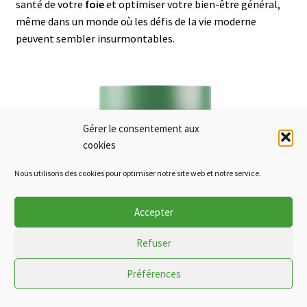
santé de votre
foie
et optimiser votre bien-être général,
même dans un monde où les défis de la vie moderne
peuvent sembler insurmontables.
Gérer le consentement aux
cookies
Nous utilisons des cookies pour optimiser notre site web et notre service.
Accepter
Refuser
Préférences
0
Soutien du foie – Liver Support
Prix