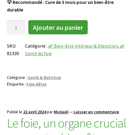
💡 Recommandé : Cure de 3 mois pour un bien-être
a
durable
p
r
q
Ajouter au panier
è
u
s
a
s
SKU:
Catégorie :
🌿 Bien-être intérieur & Digestion
, 
🌿
n
a
81330
Santé du foie
t
i
i
s
t
i
é
Catégorie :
Santé & Nutrition
e
d
Étiquette :
Foie-détox
d
e
u
S
p
o
r
Publié le
22 avril 2024
par
Mickaël
—
Laisser un commentaire
u
é
Le foie, un organe crucial
t
n
i
o