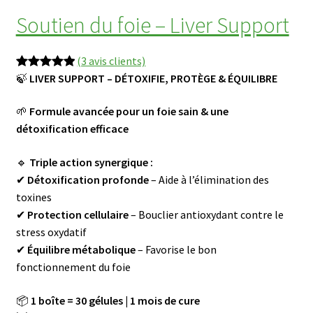
Soutien du foie – Liver Support
(3 avis clients)
P
🍃
LIVER SUPPORT – DÉTOXIFIE, PROTÈGE & ÉQUILIBRE
Noté
3
5.00
r
sur 5
🌱
Formule avancée pour un foie sain & une
i
basé sur
détoxification efficace
x
notations
d
client
🔹
Triple action synergique :
i
✔
Détoxification profonde
– Aide à l’élimination des
s
toxines
p
✔
Protection cellulaire
– Bouclier antioxydant contre le
o
stress oxydatif
n
✔
Équilibre métabolique
– Favorise le bon
i
fonctionnement du foie
b
l
📦
1 boîte = 30 gélules | 1 mois de cure
e