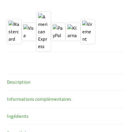
Gel
à
boire
miel
Description
Informations complémentaires
Ingédients