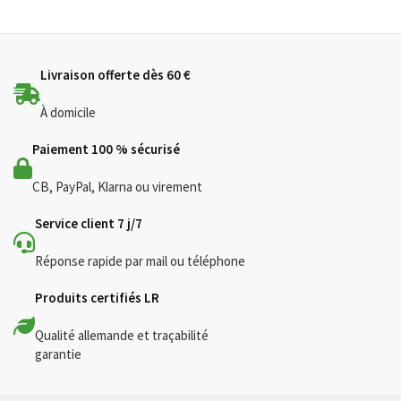
choisies
sur
la
Livraison offerte dès 60 €
page
du
À domicile
produit
Paiement 100 % sécurisé
CB, PayPal, Klarna ou virement
Service client 7 j/7
Réponse rapide par mail ou téléphone
Produits certifiés LR
Qualité allemande et traçabilité
garantie