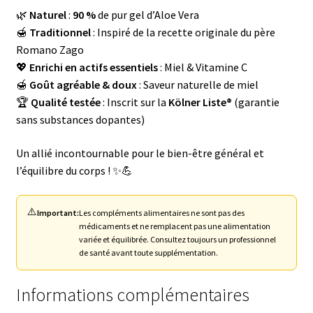
🌿
Naturel
:
90 %
de pur gel d’Aloe Vera
🍯
Traditionnel
: Inspiré de la recette originale du père
Romano Zago
💖
Enrichi en actifs essentiels
: Miel & Vitamine C
🍯
Goût agréable & doux
: Saveur naturelle de miel
🏆
Qualité testée
: Inscrit sur la
Kölner Liste®
(garantie
sans substances dopantes)
Un allié incontournable pour le bien-être général et
l’équilibre du corps ! ✨💪
⚠️
Important:
Les compléments alimentaires ne sont pas des
médicaments et ne remplacent pas une alimentation
variée et équilibrée. Consultez toujours un professionnel
de santé avant toute supplémentation.
Informations complémentaires