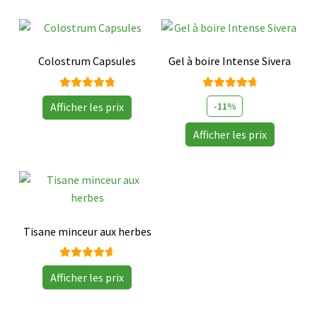
Colostrum Capsules
Gel à boire Intense Sivera
Note
Note
-11%
Afficher les prix
4.95
sur
4.83
sur
5
5
Afficher les prix
Ce
produit
a
plusieurs
Tisane minceur aux herbes
variations.
Les
Note
options
Afficher les prix
4.73
sur
peuvent
5
être