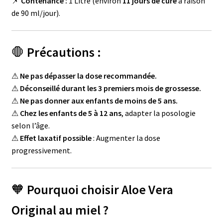
📌
Contenance :
1 Litre (environ
11 jours de cure
à raison
de 90 ml/jour).
🛑
Précautions :
⚠
Ne pas dépasser la dose recommandée.
⚠
Déconseillé durant les 3 premiers mois de grossesse.
⚠
Ne pas donner aux enfants de moins de 5 ans.
⚠
Chez les enfants de 5 à 12 ans
, adapter la posologie
selon l’âge.
⚠
Effet laxatif possible
: Augmenter la dose
progressivement.
🧡
Pourquoi choisir Aloe Vera
Original au miel ?