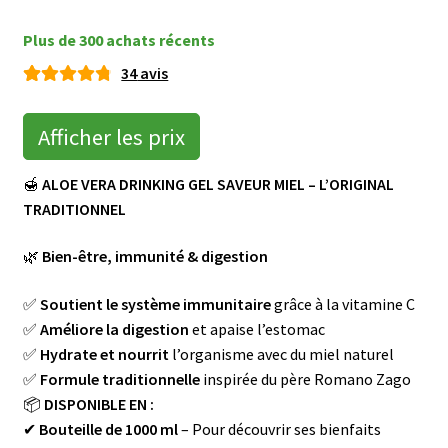
menu
Ouvrir
🌸Parfums
enfant
le
Plus de 300 achats récents
menu
👜 Accessoires
34
avis
enfant
Noté
34
4.88
Blog
sur 5
Afficher les prix
basé sur
Shop LR Officiel
notatio
🍯
ALOE VERA DRINKING GEL SAVEUR MIEL – L’ORIGINAL
ns
TRADITIONNEL
client
Devenir Partenaire LR
🌿
Bien-être, immunité & digestion
FAQ
✅
Soutient le système immunitaire
grâce à la vitamine C
✅
Améliore la digestion
et apaise l’estomac
✅
Hydrate et nourrit
l’organisme avec du miel naturel
✅
Formule traditionnelle
inspirée du père Romano Zago
📦
DISPONIBLE EN :
✔
Bouteille de 1000 ml
– Pour découvrir ses bienfaits