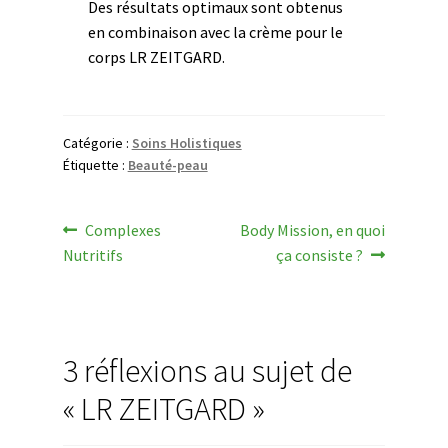
Des résultats optimaux sont obtenus
en combinaison avec la crème pour le
corps LR ZEITGARD.
Catégorie :
Soins Holistiques
Étiquette :
Beauté-peau
Navigation
Article
Article
Complexes
Body Mission, en quoi
précédent :
suivant :
Nutritifs
ça consiste ?
de
l’article
3 réflexions au sujet de
«
LR ZEITGARD
»