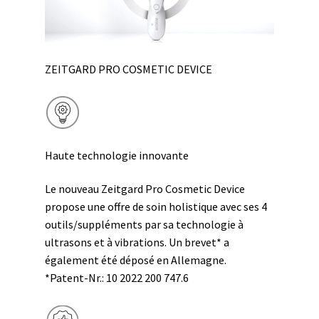
menu
Ouvrir
🌸Parfums
enfant
le
menu
👜 Accessoires
enfant
ZEITGARD PRO COSMETIC DEVICE
Blog
Shop LR Officiel
Haute technologie innovante
Devenir Partenaire LR
Le nouveau Zeitgard Pro Cosmetic Device
FAQ
propose une offre de soin holistique avec ses 4
outils/suppléments par sa technologie à
ultrasons et à vibrations. Un brevet* a
également été déposé en Allemagne.
*Patent-Nr.: 10 2022 200 747.6