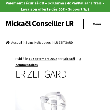
Paiement sécurisé CB – 3x Klarna / 4x PayPal sans frais –
Livraison offerte dès 60€ – Support 7j/7
Mickaël Conseiller LR
Aller
Aller
Menu
à
au
la
contenu
Ouvrir
🎁 Offres du moment
navigation
le
Accueil
Soins Holistiques
LR ZEITGARD
menu
Ouvrir
🌿Aloe Vera
enfant
le
Publié le
18 septembre 2022
par
Mickaël
—
3
menu
Ouvrir
🧴Zeitgard
commentaires
enfant
le
LR ZEITGARD
menu
Ouvrir
💄Make-up
enfant
le
menu
Ouvrir
🦠MicroSilver
enfant
le
menu
Ouvrir
🍎 Santé & Nutrition
enfant
le