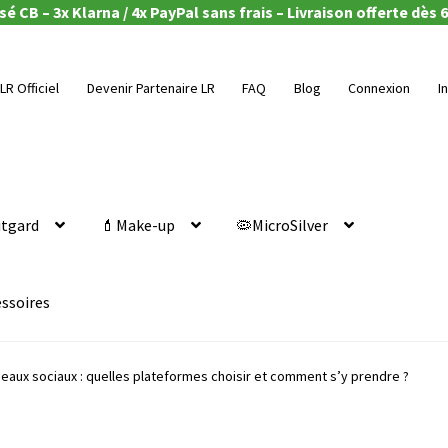
é CB – 3x Klarna / 4x PayPal sans frais – Livraison offerte dès 6
LR Officiel
Devenir Partenaire LR
FAQ
Blog
Connexion
I
itgard
💄Make-up
🦠MicroSilver
essoires
seaux sociaux : quelles plateformes choisir et comment s’y prendre ?