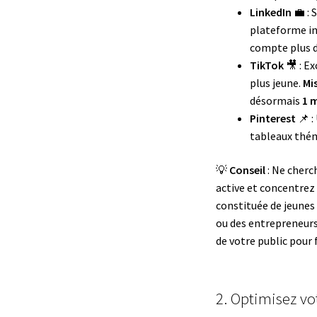
LinkedIn
💼 : 
plateforme in
compte plus 
TikTok
🎥 : Ex
plus jeune.
Mis
désormais
1 m
Pinterest
📌 :
tableaux thém
💡
Conseil
: Ne cherc
active et concentrez 
constituée de jeunes 
ou des entrepreneurs
de votre public pour 
2. Optimisez vot