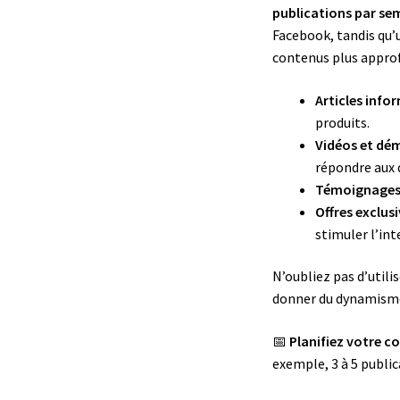
publications par se
Facebook, tandis qu’
contenus plus approfo
Articles info
produits.
Vidéos et dé
répondre aux 
Témoignages d
Offres exclus
stimuler l’int
N’oubliez pas d’utili
donner du dynamism
📅
Planifiez votre c
exemple, 3 à 5 public