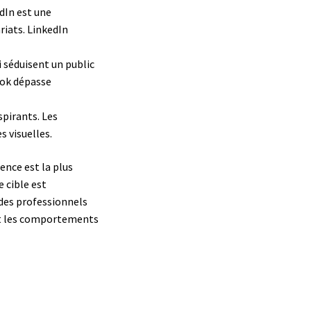
edIn est une
iats. LinkedIn
i séduisent un public
Tok dépasse
spirants. Les
s visuelles.
ence est la plus
 cible est
 des professionnels
 et les comportements