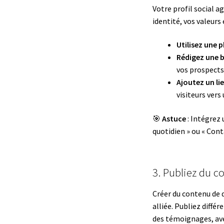
Votre profil social 
identité, vos valeurs
Utilisez une 
Rédigez une 
vos prospects
Ajoutez un li
visiteurs vers
🎯
Astuce
: Intégrez 
quotidien » ou « Con
3. Publiez du c
Créer du contenu de q
alliée. Publiez diffé
des témoignages, ave