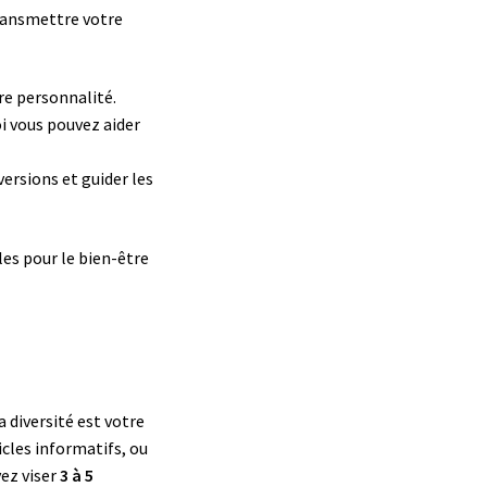
transmettre votre
tre personnalité.
oi vous pouvez aider
versions et guider les
les pour le bien-être
a diversité est votre
icles informatifs, ou
ez viser
3 à 5