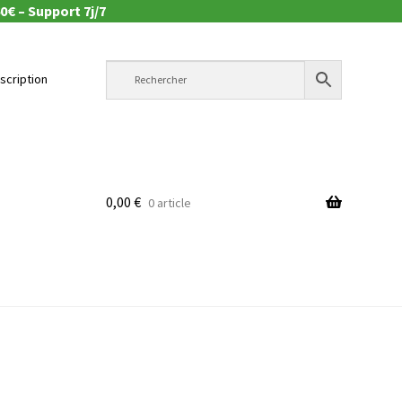
0€ – Support 7j/7
nscription
0,00
€
0 article