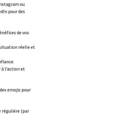
Instagram ou
edIn pour des
énéfices de vos
situation réelle et
nfiance.
 à l’action et
e des emojis pour
e régulière (par