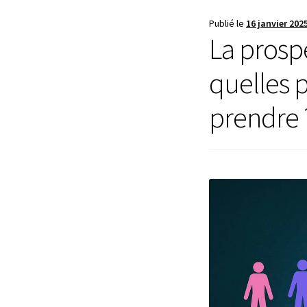
Publié le
16 janvier 202
La prospe
quelles 
prendre 