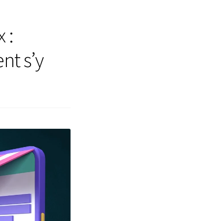
 :
nt s’y