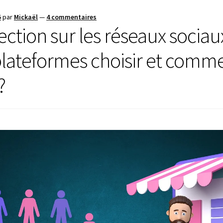
5
par
Mickaël
—
4 commentaires
ction sur les réseaux sociaux
plateformes choisir et comme
?