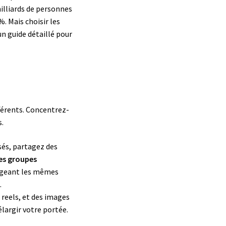
milliards de personnes
. Mais choisir les
un guide détaillé pour
fférents. Concentrez-
s.
isés, partagez des
es groupes
tageant les mêmes
.
s reels, et des images
largir votre portée.