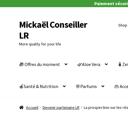
Paiement sécuris
Mickaël Conseiller
Aller
Aller
Shop 
à
au
LR
la
contenu
navigation
More quality for your life
🎁 Offres du moment
🌿Aloe Vera
🧴Ze
🍎Santé & Nutrition
🌸Parfums
👜 Acc
Accueil
Devenir partenaire LR
La prospection sur les ré