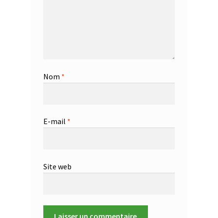
u
p
p
o
r
t
Nom
*
E-mail
*
Site web