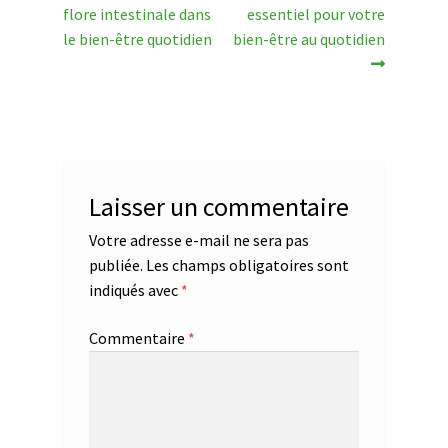
u
n
précédent :
suivant :
flore intestinale dans
essentiel pour votre
de
t
o
le bien-être quotidien
bien-être au quotidien
i
l’article
m
e
n
d
u
f
Laisser un commentaire
o
i
Votre adresse e-mail ne sera pas
e
publiée.
Les champs obligatoires sont
–
indiqués avec
*
L
i
Commentaire
*
v
e
r
S