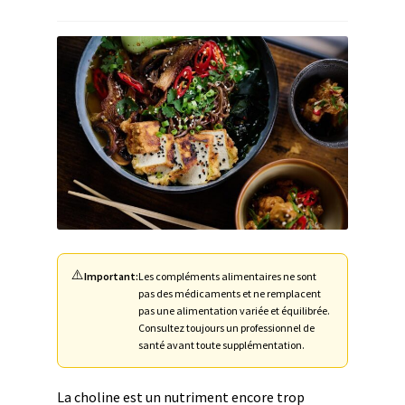
menu
Ouvrir
🌸Parfums
enfant
le
menu
👜 Accessoires
enfant
Blog
Shop LR Officiel
Devenir Partenaire LR
FAQ
⚠️
Important:
Les compléments alimentaires ne sont
pas des médicaments et ne remplacent
pas une alimentation variée et équilibrée.
Consultez toujours un professionnel de
santé avant toute supplémentation.
La choline est un nutriment encore trop