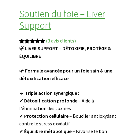
Soutien du foie – Liver
Support
(3 avis clients)
P
🍃
LIVER SUPPORT – DÉTOXIFIE, PROTÈGE &
Noté
3
5.00
r
ÉQUILIBRE
sur 5
i
basé sur
🌱
Formule avancée pour un foie sain & une
x
notations
détoxification efficace
d
client
i
🔹
Triple action synergique :
s
✔
Détoxification profonde
– Aide à
p
l’élimination des toxines
o
✔
Protection cellulaire
– Bouclier antioxydant
n
contre le stress oxydatif
i
✔
Équilibre métabolique
– Favorise le bon
b