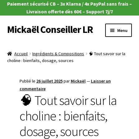
Paiement sécurisé CB – 3x Klarna / 4x PayPal sans frais –
Livraison offerte dès 60€ – Support 7j/7
Mickaël Conseiller LR
Aller
Aller
Menu
à
au
la
contenu
Ouvrir
🎁 Offres du moment
navigation
le
Accueil
Ingrédients & Compositions
🧠 Tout savoir sur la
menu
Ouvrir
choline : bienfaits, dosage, sources
🌿Aloe Vera
enfant
le
menu
Ouvrir
🧴Zeitgard
Publié le
26 juillet 2025
par
Mickaël
—
Laisser un
enfant
le
commentaire
menu
Ouvrir
💄Make-up
🧠 Tout savoir sur la
enfant
le
menu
Ouvrir
choline : bienfaits,
🦠MicroSilver
enfant
le
menu
Ouvrir
dosage, sources
🍎 Santé & Nutrition
enfant
le