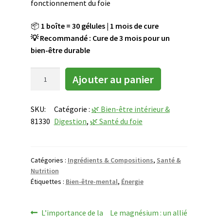
fonctionnement du foie
l
e
📦
1 boîte = 30 gélules | 1 mois de cure
a
💡 Recommandé : Cure de 3 mois pour un
p
bien-être durable
r
è
q
Ajouter au panier
s
u
s
a
a
SKU:
Catégorie :
🌿 Bien-être intérieur &
n
i
81330
Digestion
, 
🌿 Santé du foie
t
s
i
i
t
e
é
Catégories :
Ingrédients & Compositions
,
Santé &
d
d
Nutrition
u
Étiquettes :
Bien-être-mental
,
Énergie
e
p
S
r
o
Navigation
é
Article
Article
L’importance de la
Le magnésium : un allié