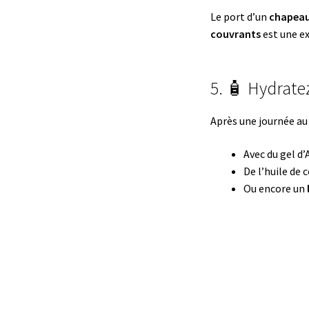
Le port d’un
chapeau
couvrants
est une ex
5. 🧴 Hydrate
Après une journée au 
Avec du gel d’
De l’huile de 
Ou encore un