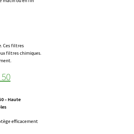
e matin ou en fin
. Ces filtres
x filtres chimiques.
ement.
 50
50 – Haute
les
otège efficacement