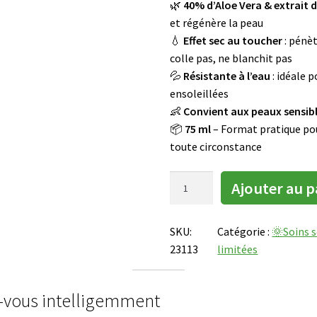
🌿
40% d’Aloe Vera & extrait 
P
i
R
et régénère la peau
s
O
💧
Effet sec au toucher
: pénè
p
M
colle pas, ne blanchit pas
o
O
💦
Résistante à l’eau
: idéale p
n
T
ensoleillées
i
I
👶
Convient aux peaux sensibl
b
O
📦
75 ml
– Format pratique po
l
N
toute circonstance
e
a
q
p
Ajouter au p
u
r
a
è
SKU:
Catégorie :
🌞Soins s
n
s
23113
limitées
t
s
i
a
t
i
z-vous intelligemment
é
s