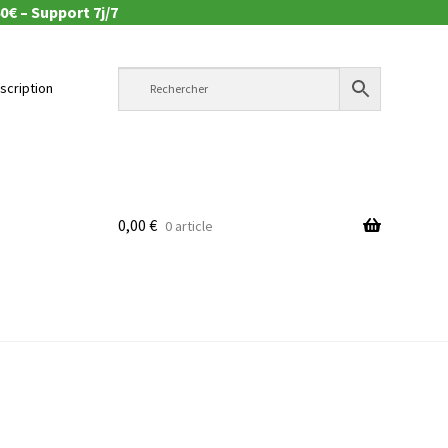
0€ – Support 7j/7
nscription
0,00
€
0 article