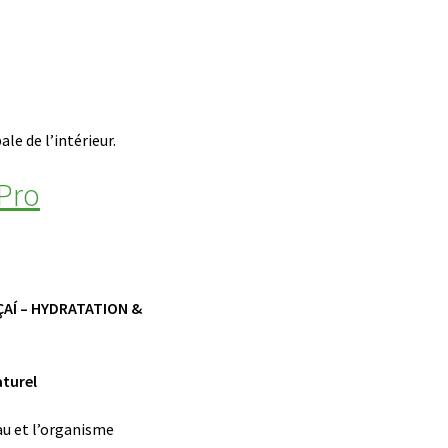
le de l’intérieur.
 Pro
ÇAÍ – HYDRATATION &
aturel
au et l’organisme