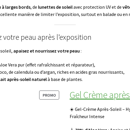
d
i
 à larges bords
, de
lunettes de soleil
avec protection UV et de
vêt
e
e
cellente manière de limiter l’exposition, surtout en balade ou en
L
d
o
u
t
p
z votre peau après l’exposition
i
r
o
é
soleil,
apaisez et nourrissez votre peau
:
n
n
S
o
Aloe Vera pur (effet rafraîchissant et réparateur),
o
m
coco, de calendula ou d’argan, riches en acides gras nourrissants,
l
lait après-soleil naturel
à base de plantes.
a
i
Gel Crème après-
P
PROMO
r
R
e
O
P
☀️ Gel-Crème Après-Soleil – H
I
D
r
Fraîcheur Intense
P
U
i
5
I