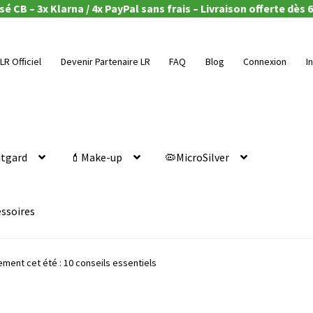
é CB – 3x Klarna / 4x PayPal sans frais – Livraison offerte dès 6
LR Officiel
Devenir Partenaire LR
FAQ
Blog
Connexion
I
itgard
💄Make-up
🦠MicroSilver
essoires
ement cet été : 10 conseils essentiels