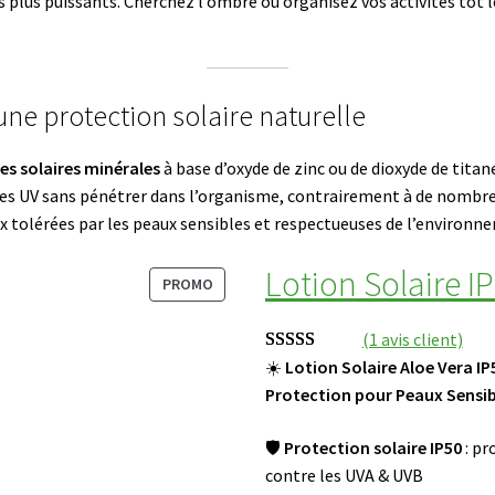
s plus puissants. Cherchez l’ombre ou organisez vos activités tôt l
 une protection solaire naturelle
es solaires minérales
à base d’oxyde de zinc ou de dioxyde de titane
les UV sans pénétrer dans l’organisme, contrairement à de nombreu
ux tolérées par les peaux sensibles et respectueuses de l’environn
Lotion Solaire IP
P
PROMO
R
O
(1 avis client)
D
P
☀️
Lotion Solaire Aloe Vera IP
Noté
1
5.00
U
r
Protection pour Peaux Sensib
sur 5 basé
I
i
sur
notation
T
🛡
Protection solaire IP50
: pr
x
client
E
contre les UVA & UVB
d
N