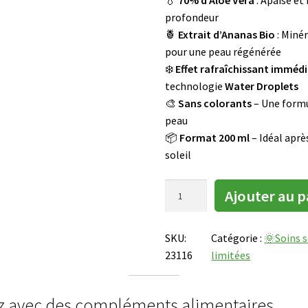
💧
70% d’Aloe Vera
: Apaise et
x
0
T
profondeur
d
E
🍍
Extrait d’Ananas Bio
: Miné
i
N
pour une peau régénérée
s
P
R
❄️
Effet rafraîchissant imméd
p
O
technologie
Water Droplets
o
M
🎨
Sans colorants
– Une formu
n
O
peau
i
T
📦
Format 200 ml
– Idéal aprè
b
I
soleil
l
O
e
N
q
a
Ajouter au p
u
p
a
r
SKU:
Catégorie :
🌞Soins s
n
è
23116
limitées
t
s
i
s
t
a
ez avec des compléments alimentaires
é