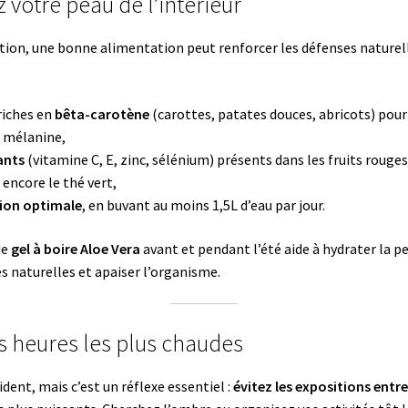
 votre peau de l’intérieur
ion, une bonne alimentation peut renforcer les défenses naturell
riches en
bêta-carotène
(carottes, patates douces, abricots) pour
 mélanine,
ants
(vitamine C, E, zinc, sélénium) présents dans les fruits rouges
encore le thé vert,
ion optimale
, en buvant au moins 1,5L d’eau par jour.
de
gel à boire Aloe Vera
avant et pendant l’été aide à hydrater la pea
s naturelles et apaiser l’organisme.
les heures les plus chaudes
ident, mais c’est un réflexe essentiel :
évitez les expositions entre