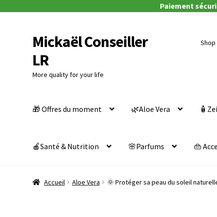
Paiement sécuris
Mickaël Conseiller
Aller
Aller
Shop 
à
au
LR
la
contenu
navigation
More quality for your life
🎁 Offres du moment
🌿Aloe Vera
🧴Ze
🍎Santé & Nutrition
🌸Parfums
👜 Acc
Accueil
Aloe Vera
🌞 Protéger sa peau du soleil naturell