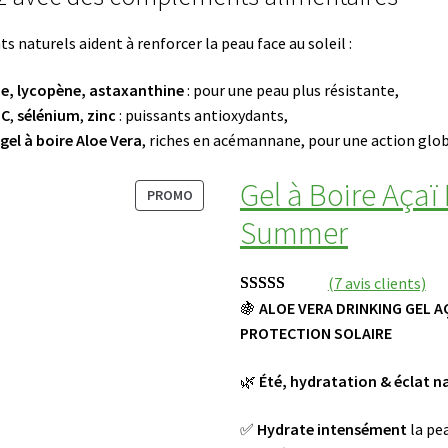
i
d
s
naturels aident à renforcer la peau face au soleil :
e
i
G
e
e, lycopène, astaxanthine
: pour une peau plus résistante,
e
d
 C
,
sélénium
,
zinc
: puissants antioxydants,
l
u
gel à boire Aloe Vera
, riches en acémannane, pour une action globa
C
p
r
r
Gel à Boire Açaï
P
PROMO
è
é
R
Summer
m
n
O
e
o
D
a
m
(7 avis clients)
U
p
I
P
🍇
ALOE VERA DRINKING GEL A
Noté
7
5.00
r
T
r
PROTECTION SOLAIRE
sur 5 basé
è
E
i
sur
notations
N
s
🌿
Été, hydratation & éclat n
x
client
P
-
d
R
s
✅
Hydrate intensément
la pe
i
O