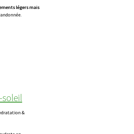
ements légers mais
 randonnée.
soleil
ydratation &