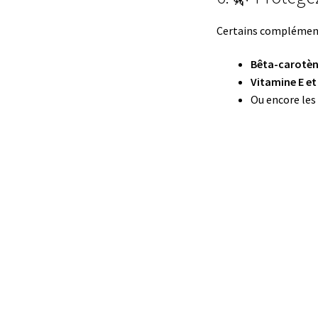
Certains compléments 
Bêta-carotèn
Vitamine E et
Ou encore les