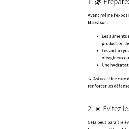
1. 🌿 Préparez
Avant même l’exposit
Misez sur :
Les aliments 
production de
Les
antioxyd
oléagineux ou 
Une
hydratat
💡 Astuce : Une cure 
renforcer les défense
2. ☀️ Évitez 
Cela peut paraître év