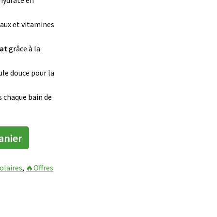
 hydrate en
raux et vitamines
iat
grâce à la
le douce pour la
s chaque bain de
anier
olaires
, 
🔥Offres