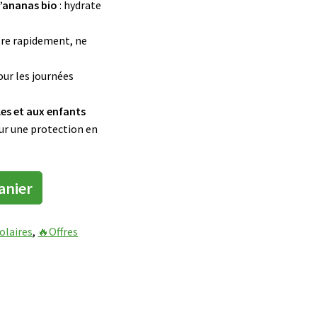
d’ananas bio
: hydrate
tre rapidement, ne
our les journées
es et aux enfants
ur une protection en
anier
olaires
, 
🔥Offres