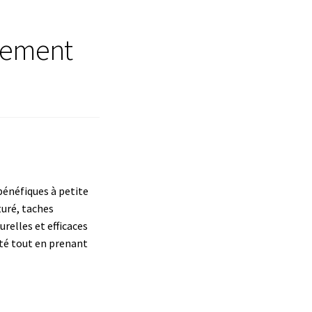
llement
 bénéfiques à petite
turé, taches
relles et efficaces
’été tout en prenant