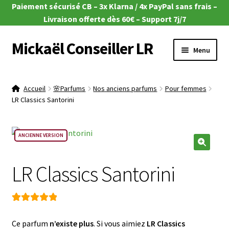
Paiement sécurisé CB – 3x Klarna / 4x PayPal sans frais –
Livraison offerte dès 60€ – Support 7j/7
Mickaël Conseiller LR
Aller
Aller
Menu
à
au
la
contenu
Ouvrir
🎁 Offres du moment
navigation
le
Accueil
🌸Parfums
Nos anciens parfums
Pour femmes
menu
Ouvrir
LR Classics Santorini
🌿Aloe Vera
enfant
le
menu
Ouvrir
🧴Zeitgard
ANCIENNE VERSION
enfant
le
menu
Ouvrir
💄Make-up
🔍
enfant
LR Classics Santorini
le
menu
Ouvrir
🦠MicroSilver
enfant
le
menu
Ouvrir
🍎 Santé & Nutrition
Noté
4
5.00
enfant
le
sur 5
Ce parfum
n’existe plus
. Si vous aimiez
LR Classics