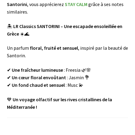
menu
Ouvrir
basé sur
Santorini
, vous apprécierez
STAY CALM
grâce à ses notes
🌸Parfums
enfant
le
notatio
similaires.
menu
ns
👜 Accessoires
enfant
🏝️
LR Classics SANTORINI – Une escapade ensoleillée en
client
Grèce
☀️🌊
Blog
Un parfum
floral, fruité et sensuel
, inspiré par la beauté de
Shop LR Officiel
Santorin.
Devenir Partenaire LR
✔
Une fraîcheur lumineuse
: Freesia 🌿🌸
✔
Un cœur floral envoûtant
: Jasmin 💐
FAQ
✔
Un fond chaud et sensuel
: Musc 💫
💙
Un voyage olfactif sur les rives cristallines de la
Méditerranée !