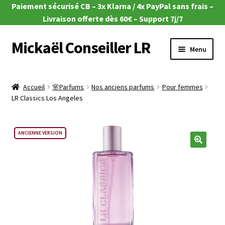
Paiement sécurisé CB – 3x Klarna / 4x PayPal sans frais –
Livraison offerte dès 60€ – Support 7j/7
Mickaël Conseiller LR
Aller
Aller
Menu
à
au
la
contenu
Ouvrir
🎁 Offres du moment
navigation
le
Accueil
🌸Parfums
Nos anciens parfums
Pour femmes
menu
Ouvrir
LR Classics Los Angeles
🌿Aloe Vera
enfant
le
menu
Ouvrir
🧴Zeitgard
ANCIENNE VERSION
enfant
le
menu
Ouvrir
💄Make-up
🔍
enfant
le
menu
Ouvrir
🦠MicroSilver
enfant
le
menu
Ouvrir
🍎 Santé & Nutrition
enfant
le