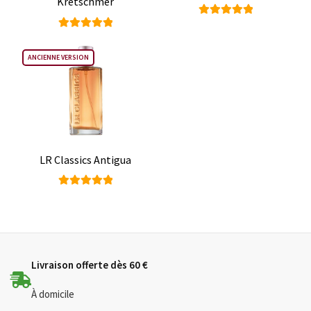
Kretschmer
Note
Note
5.00
sur
5.00
sur
5
ANCIENNE VERSION
5
LR Classics Antigua
Note
5.00
sur
5
Livraison offerte dès 60 €
À domicile