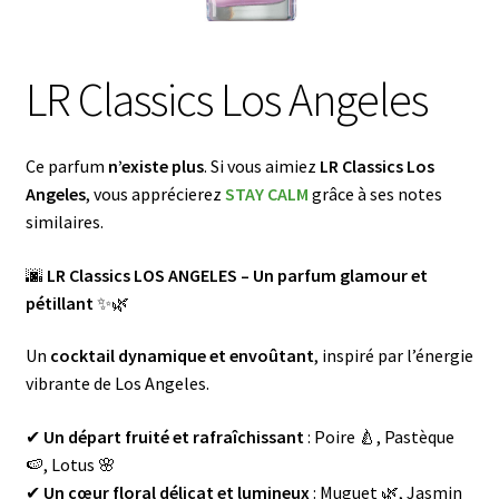
menu
Ouvrir
🌸Parfums
enfant
le
menu
👜 Accessoires
LR Classics Los Angeles
enfant
Blog
Ce parfum
n’existe plus
. Si vous aimiez
LR Classics Los
Angeles
, vous apprécierez
STAY CALM
grâce à ses notes
Shop LR Officiel
similaires.
Devenir Partenaire LR
🌆
LR Classics LOS ANGELES – Un parfum glamour et
pétillant
✨🌿
FAQ
Un
cocktail dynamique et envoûtant
, inspiré par l’énergie
vibrante de Los Angeles.
✔
Un départ fruité et rafraîchissant
: Poire 🍐, Pastèque
🍉, Lotus 🌸
✔
Un cœur floral délicat et lumineux
: Muguet 🌿, Jasmin