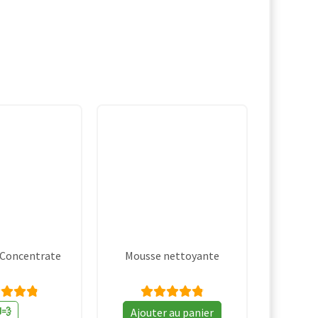
 Concentrate
Mousse nettoyante
Prix
ote
Note
💨
Ajouter au panier