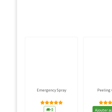
Emergency Spray
Peeling 
P
Note
No
🚚💨
Ajouter a