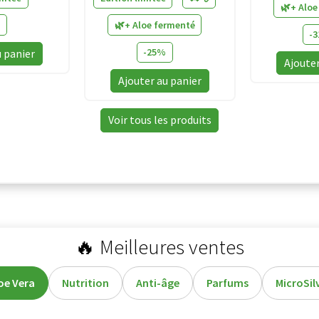
🌿+ Aloe
🌿+ Aloe fermenté
-
rix
-25%
u panier
Ajouter
isponible
Prix
Ajouter au panier
près
disponible
aisie
après
Voir tous les produits
u
saisie
rénom
du
prénom
🔥 Meilleures ventes
oe Vera
Nutrition
Anti-âge
Parfums
MicroSil