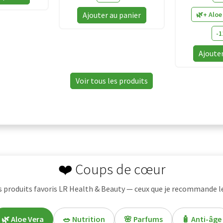
isponible
sur
4.90
sur
4.8
Prix
🌿+ Aloe
Ajouter au panier
près
5
disponible
aisie
-
après
u
saisie
Ajouter
rénom
du
prénom
Voir tous les produits
❤️ Coups de cœur
 produits favoris LR Health & Beauty — ceux que je recommande le
🌿 Aloe Vera
🥗 Nutrition
🌸 Parfums
🧴 Anti-âge