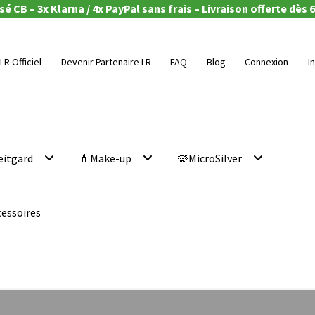
é CB – 3x Klarna / 4x PayPal sans frais – Livraison offerte dès 6
LR Officiel
Devenir Partenaire LR
FAQ
Blog
Connexion
I
eitgard
💄Make-up
🦠MicroSilver
cessoires