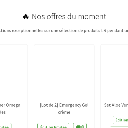
🔥 Nos offres du moment
ctions exceptionnelles sur une sélection de produits LR pendant un
uper Omega
[Lot de 2] Emergency Gel
Set Aloe Ve
les
crème
Édition
mitée
Édition limitée
🚚💨