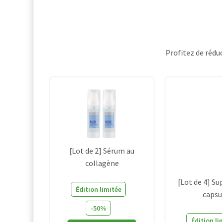
Profitez de rédu
[Lot de 2] Sérum au
collagène
[Lot de 4] S
Édition limitée
capsu
-50%
Édition li