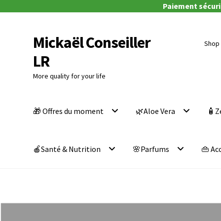
Paiement sécuris
Mickaël Conseiller
Aller
Aller
Shop 
à
au
LR
la
contenu
navigation
More quality for your life
🎁 Offres du moment
🌿Aloe Vera
🧴Z
🍎Santé & Nutrition
🌸Parfums
👜 Ac