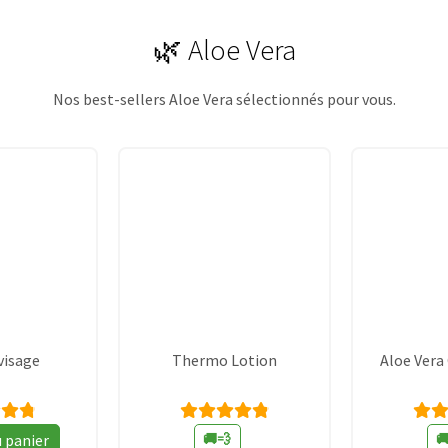
🌿 Aloe Vera
Nos best-sellers Aloe Vera sélectionnés pour vous.
visage
Thermo Lotion
Aloe Vera
rix
te
Note
N
🚚💨

u panier