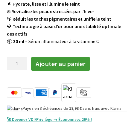
🌟
Hydrate, lisse et illumine le teint
❄️
Revitalise les peaux stressées par l’hiver
🎯
Réduit les taches pigmentaires et unifie le teint
💎
Technologie à base d’or pour une stabilité optimale
des actifs
📦
30 ml
– Sérum illuminateur à la vitamine C
quantité
Ajouter au panier
de
Vitamin
C
Serum
avec
effet
Payez en 3 échéances de
18,93
€
sans frais avec Klarna
illuminant
🚀 Devenez VDI/Privilège → Économisez 29% !