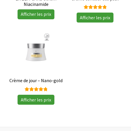
Niacinamide
Note
Afficher les prix
Afficher les prix
5.00
sur
5
Crème de jour – Nano-gold
Note
Afficher les prix
4.93
sur
5