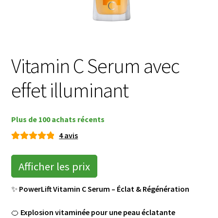
menu
Ouvrir
🌸Parfums
enfant
le
menu
👜 Accessoires
enfant
Vitamin C Serum avec
Blog
effet illuminant
Shop LR Officiel
Devenir Partenaire LR
Plus de 100 achats récents
4
avis
FAQ
Noté
4
5.00
sur 5
Afficher les prix
basé sur
notatio
✨
PowerLift Vitamin C Serum – Éclat & Régénération
ns
client
🍊
Explosion vitaminée pour une peau éclatante