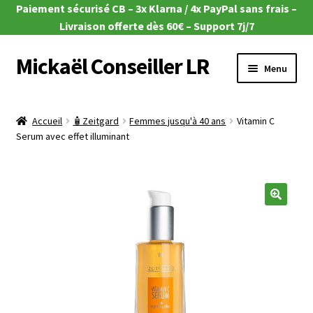
Paiement sécurisé CB – 3x Klarna / 4x PayPal sans frais –
Livraison offerte dès 60€ – Support 7j/7
Mickaël Conseiller LR
Aller
Aller
Menu
à
au
la
contenu
Ouvrir
🎁 Offres du moment
navigation
le
Accueil
🧴Zeitgard
Femmes jusqu'à 40 ans
Vitamin C
menu
Ouvrir
Serum avec effet illuminant
🌿Aloe Vera
enfant
le
menu
Ouvrir
🧴Zeitgard
enfant
le
menu
Ouvrir
💄Make-up
🔍
enfant
le
menu
Ouvrir
🦠MicroSilver
enfant
le
menu
Ouvrir
🍎 Santé & Nutrition
enfant
le