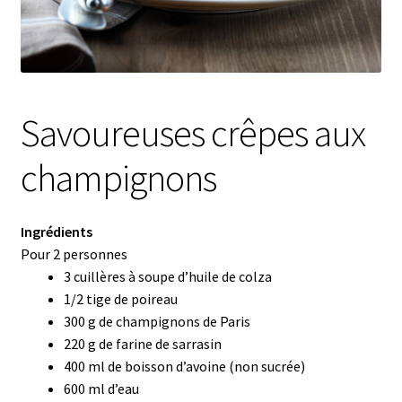
menu
Ouvrir
🌸Parfums
enfant
le
menu
👜 Accessoires
enfant
Blog
Savoureuses crêpes aux
Shop LR Officiel
champignons
Devenir Partenaire LR
Ingrédients
FAQ
Pour 2 personnes
3 cuillères à soupe d’huile de colza
1/2 tige de poireau
300 g de champignons de Paris
220 g de farine de sarrasin
400 ml de boisson d’avoine (non sucrée)
600 ml d’eau