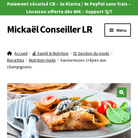
Paiement sécurisé CB – 3x Klarna / 4x PayPal sans frais –
Livraison offerte dès 60€ – Support 7j/7
Mickaël Conseiller LR
Aller
Aller
Menu
à
au
la
contenu
Ouvrir
🎁 Offres du moment
navigation
le
Accueil
🍎 Santé & Nutrition
⚖️ Gestion du poids
menu
Ouvrir
Recettes
Nutrition mixte
Savoureuses crêpes aux
🌿Aloe Vera
enfant
champignons
le
menu
Ouvrir
🧴Zeitgard
enfant
le
menu
Ouvrir
💄Make-up
enfant
le
🔍
menu
Ouvrir
🦠MicroSilver
enfant
le
menu
Ouvrir
🍎 Santé & Nutrition
enfant
le