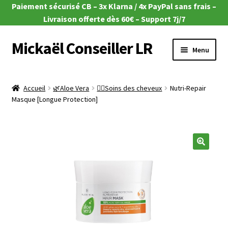
Paiement sécurisé CB – 3x Klarna / 4x PayPal sans frais –
Livraison offerte dès 60€ – Support 7j/7
Mickaël Conseiller LR
Aller
Aller
Menu
à
au
la
contenu
Ouvrir
🎁 Offres du moment
navigation
le
Accueil
🌿Aloe Vera
💇‍♀️Soins des cheveux
Nutri-Repair
menu
Ouvrir
Masque [Longue Protection]
🌿Aloe Vera
enfant
le
menu
Ouvrir
🧴Zeitgard
enfant
le
menu
Ouvrir
💄Make-up
🔍
enfant
le
menu
Ouvrir
🦠MicroSilver
enfant
le
menu
Ouvrir
🍎 Santé & Nutrition
enfant
le