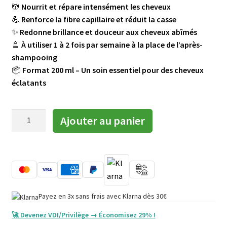
💆
Nourrit et répare intensément les cheveux
💪
Renforce la fibre capillaire et réduit la casse
✨
Redonne brillance et douceur aux cheveux abîmés
🚿
À utiliser 1 à 2 fois par semaine à la place de l’après-
shampooing
📦
Format 200 ml – Un soin essentiel pour des cheveux
éclatants
quantité
Ajouter au panier
de
Nutri-
Repair
Masque
[Longue
Protection]
Payez en 3x sans frais avec Klarna dès 30€
🚀 Devenez VDI/Privilège → Économisez 29% !