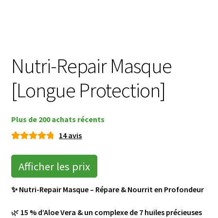
menu
Ouvrir
🌸Parfums
enfant
le
menu
👜 Accessoires
enfant
Nutri-Repair Masque
Blog
[Longue Protection]
Shop LR Officiel
Devenir Partenaire LR
Plus de 200 achats récents
14
avis
FAQ
Noté
14
4.86
sur 5
Afficher les prix
basé sur
notatio
✨ Nutri-Repair Masque – Répare & Nourrit en Profondeur
ns
client
🌿
15 % d’Aloe Vera & un complexe de 7 huiles précieuses