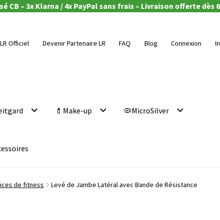
é CB – 3x Klarna / 4x PayPal sans frais – Livraison offerte dès 6
LR Officiel
Devenir Partenaire LR
FAQ
Blog
Connexion
I
eitgard
💄Make-up
🦠MicroSilver
cessoires
ices de fitness
Levé de Jambe Latéral avec Bande de Résistance