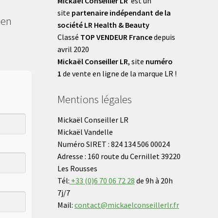
Mickaël Conseiller LR
est un
site
partenaire indépendant de la
 en
société LR Health & Beauty
Classé
TOP VENDEUR France
depuis
avril 2020
Mickaël Conseiller LR
, site
numéro
1
de vente en ligne de la marque LR !
Mentions légales
Mickaël Conseiller LR
Mickaël Vandelle
Numéro SIRET : 824 134 506 00024
Adresse : 160 route du Cernillet 39220
Les Rousses
Tél:
+33 (0)6 70 06 72 28
de 9h à 20h
7j/7
Mail:
contact@mickaelconseillerlr.fr