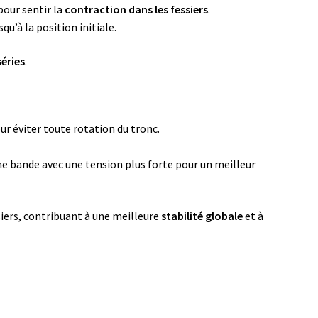
our sentir la
contraction dans les fessiers
.
u’à la position initiale.
séries
.
our éviter toute rotation du tronc.
une bande avec une tension plus forte pour un meilleur
siers, contribuant à une meilleure
stabilité globale
et à