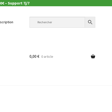
0€ – Support 7j/7
nscription
0,00
€
0 article