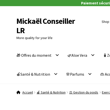
Paiement sécuris
Mickaël Conseiller
Aller
Aller
Shop 
à
au
LR
la
contenu
navigation
More quality for your life
🎁 Offres du moment
🌿Aloe Vera
🧴Z
🍎Santé & Nutrition
🌸Parfums
👜 Ac
Accueil
🍎 Santé & Nutrition
⚖️ Gestion du poids
Exerc