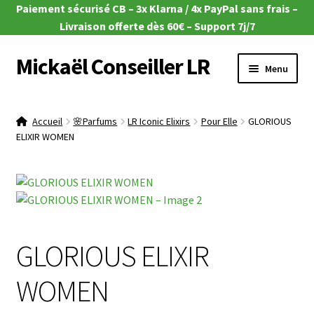
Paiement sécurisé CB – 3x Klarna / 4x PayPal sans frais –
Livraison offerte dès 60€ – Support 7j/7
Mickaël Conseiller LR
Aller
Aller
Menu
à
au
la
contenu
Ouvrir
🎁 Offres du moment
navigation
le
Accueil
🌸Parfums
LR Iconic Elixirs
Pour Elle
GLORIOUS
menu
Ouvrir
ELIXIR WOMEN
🌿Aloe Vera
enfant
le
menu
Ouvrir
🧴Zeitgard
enfant
le
menu
Ouvrir
💄Make-up
enfant
le
GLORIOUS ELIXIR
menu
Ouvrir
🦠MicroSilver
enfant
le
WOMEN
menu
Ouvrir
🍎 Santé & Nutrition
enfant
le