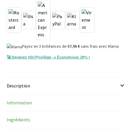
WOMEN
Payez en 3 échéances de
57,96
€
sans frais avec Klarna
🚀 Devenez VDI/Privilège → Économisez 29% !
Description
Information
Ingrédients