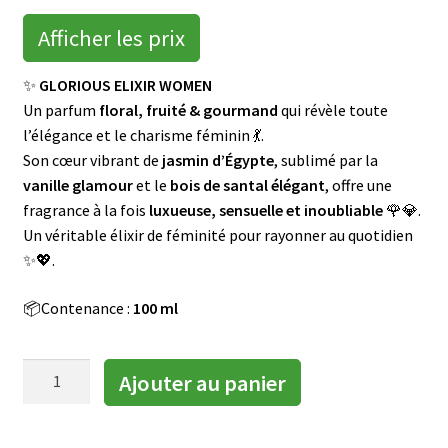
menu
Ouvrir
🌸Parfums
enfant
Afficher les prix
le
menu
👜 Accessoires
✨
GLORIOUS ELIXIR WOMEN
enfant
Un parfum
floral, fruité & gourmand
qui révèle toute
Blog
l’élégance et le charisme féminin 💃.
Son cœur vibrant de
jasmin d’Égypte
, sublimé par la
Shop LR Officiel
vanille glamour
et le
bois de santal élégant
, offre une
fragrance à la fois
luxueuse, sensuelle et inoubliable
🌹💎.
Devenir Partenaire LR
Un véritable élixir de féminité pour rayonner au quotidien
✨💖.
FAQ
📦Contenance :
100 ml
quantité
Ajouter au panier
de
GLORIOUS
ELIXIR