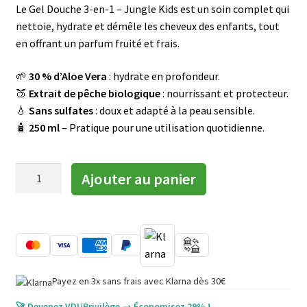
Le Gel Douche 3-en-1 – Jungle Kids est un soin complet qui
nettoie, hydrate et démêle les cheveux des enfants, tout
en offrant un parfum fruité et frais.
🌱
30 % d’Aloe Vera
: hydrate en profondeur.
🍑
Extrait de pêche biologique
: nourrissant et protecteur.
💧
Sans sulfates
: doux et adapté à la peau sensible.
🧴
250 ml
– Pratique pour une utilisation quotidienne.
quantité
Ajouter au panier
de
Gel
douche
3en1
-
Jungle
Payez en 3x sans frais avec Klarna dès 30€
Kids
🚀 Devenez VDI/Privilège → Économisez 29% !