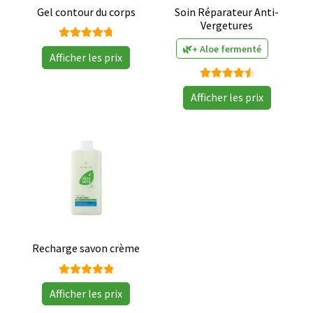
Gel contour du corps
Soin Réparateur Anti-
Vergetures
Note
🌿+ Aloe fermenté
Afficher les prix
4.83
sur
5
Note
Afficher les prix
4.67
sur
5
Recharge savon crème
Note
Afficher les prix
5.00
sur