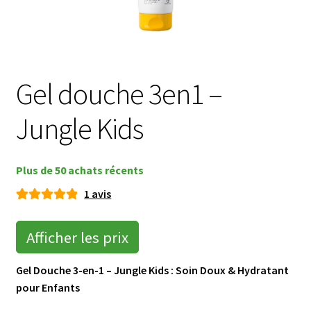
menu
Ouvrir
🌸Parfums
enfant
le
menu
👜 Accessoires
enfant
Gel douche 3en1 –
Blog
Jungle Kids
Shop LR Officiel
Devenir Partenaire LR
Plus de 50 achats récents
1
avis
FAQ
Noté
1
5.00
sur 5
Afficher les prix
basé sur
notatio
Gel Douche 3-en-1 – Jungle Kids : Soin Doux & Hydratant
n client
pour Enfants