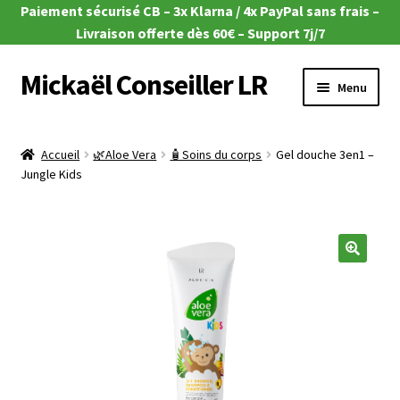
Paiement sécurisé CB – 3x Klarna / 4x PayPal sans frais –
Livraison offerte dès 60€ – Support 7j/7
Mickaël Conseiller LR
Aller
Aller
Menu
à
au
la
contenu
Ouvrir
🎁 Offres du moment
navigation
le
Accueil
🌿Aloe Vera
🧴Soins du corps
Gel douche 3en1 –
menu
Ouvrir
Jungle Kids
🌿Aloe Vera
enfant
le
menu
Ouvrir
🧴Zeitgard
enfant
le
menu
Ouvrir
💄Make-up
🔍
enfant
le
menu
Ouvrir
🦠MicroSilver
enfant
le
menu
Ouvrir
🍎 Santé & Nutrition
enfant
le