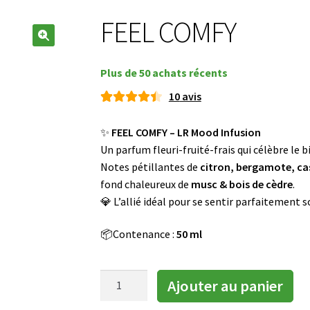
FEEL COMFY
🔍
Plus de 50 achats récents
10
avis
Noté
10
4.50
sur
✨
FEEL COMFY – LR Mood Infusion
Prix
5 basé
Un parfum fleuri-fruité-frais qui célèbre le b
disponible
sur
Notes pétillantes de
citron, bergamote, cas
après
notati
fond chaleureux de
musc & bois de cèdre
.
ons
💎 L’allié idéal pour se sentir parfaitement so
saisie
client
du
📦Contenance :
50 ml
prénom
quantité
Ajouter au panier
de