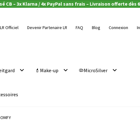
é CB – 3x Klarna / 4x PayPal sans frais – Livraison offerte dès 6
LR Officiel
Devenir Partenaire LR
FAQ
Blog
Connexion
I
eitgard
💄Make-up
🦠MicroSilver
cessoires
COMFY