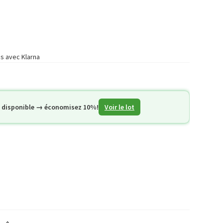
is avec Klarna
3 disponible → économisez 10%!
Voir le lot