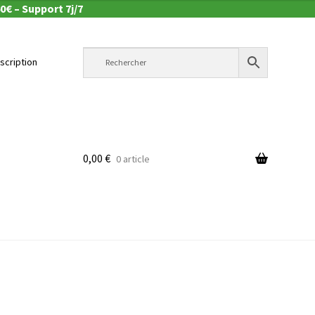
0€ – Support 7j/7
nscription
0,00
€
0 article