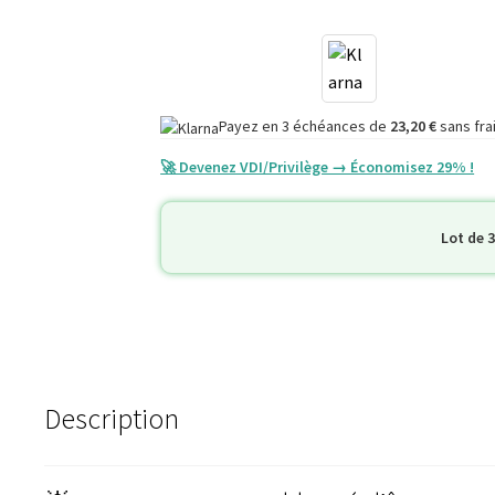
FEEL
COMFY
Payez en 3 échéances de
23,20
€
sans fra
🚀 Devenez VDI/Privilège → Économisez 29% !
Lot de 
Description