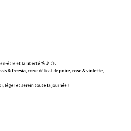
ien-être et la liberté 🌸🍐🍋.
sis & freesia
, cœur délicat de
poire, rose & violette
,
i, léger et serein toute la journée !