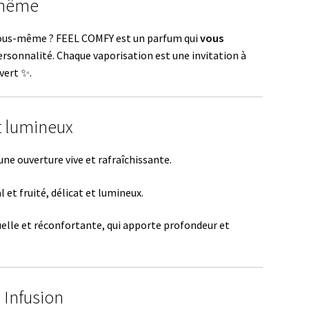
i-même
t vous-même ? FEEL COMFY est un parfum qui
vous
personnalité. Chaque vaporisation est une invitation à
vert ✨.
et lumineux
une ouverture vive et rafraîchissante.
l et fruité, délicat et lumineux.
uelle et réconfortante, qui apporte profondeur et
 Infusion