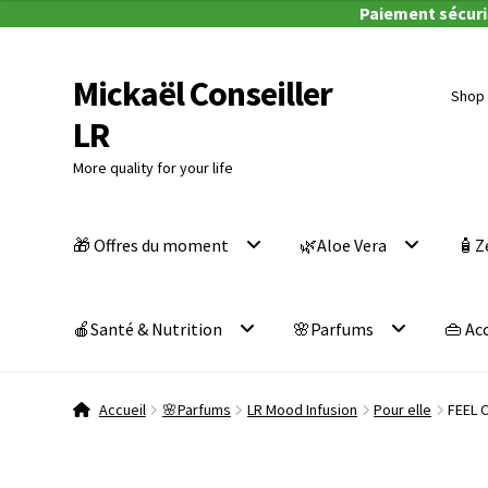
Paiement sécuris
après
4.50
sur
saisie
5
du
Mickaël Conseiller
Aller
Aller
Shop 
prénom
à
au
LR
la
contenu
navigation
More quality for your life
🎁 Offres du moment
🌿Aloe Vera
🧴Z
🍎Santé & Nutrition
🌸Parfums
👜 Ac
Accueil
🌸Parfums
LR Mood Infusion
Pour elle
FEEL 