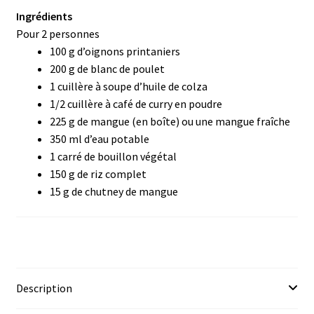
menu
Ouvrir
🌸Parfums
Ingrédients
enfant
le
Pour 2 personnes
menu
👜 Accessoires
100 g d’oignons printaniers
enfant
200 g de blanc de poulet
Blog
1 cuillère à soupe d’huile de colza
1/2 cuillère à café de curry en poudre
225 g de mangue (en boîte) ou une mangue fraîche
Shop LR Officiel
350 ml d’eau potable
1 carré de bouillon végétal
Devenir Partenaire LR
150 g de riz complet
15 g de chutney de mangue
FAQ
Description