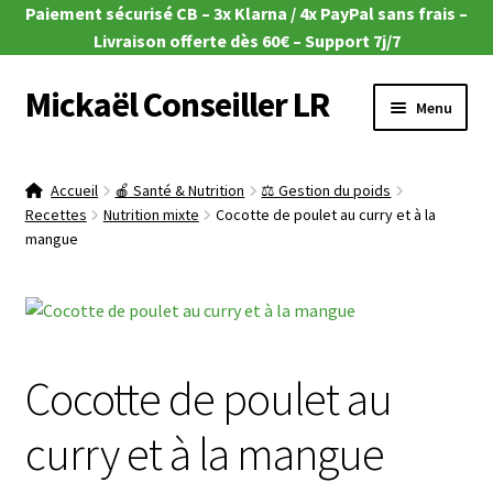
Paiement sécurisé CB – 3x Klarna / 4x PayPal sans frais –
Livraison offerte dès 60€ – Support 7j/7
Mickaël Conseiller LR
Aller
Aller
Menu
à
au
la
contenu
Ouvrir
🎁 Offres du moment
navigation
le
Accueil
🍎 Santé & Nutrition
⚖️ Gestion du poids
menu
Ouvrir
Recettes
Nutrition mixte
Cocotte de poulet au curry et à la
🌿Aloe Vera
enfant
mangue
le
menu
Ouvrir
🧴Zeitgard
enfant
le
menu
Ouvrir
💄Make-up
enfant
le
Cocotte de poulet au
menu
Ouvrir
🦠MicroSilver
enfant
le
curry et à la mangue
menu
Ouvrir
🍎 Santé & Nutrition
enfant
le